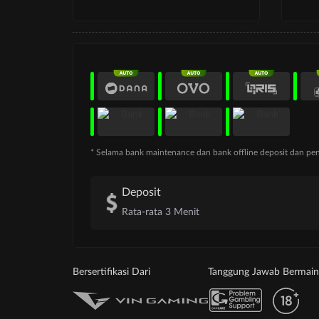
* Selama bank maintenance dan bank offline deposit dan pen
Deposit
Rata-rata 3 Menit
Bersertifikasi Dari
Tanggung Jawab Bermain