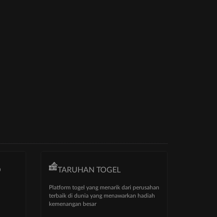
O
TARUHAN TOGEL
Platform togel yang menarik dari perusahan
terbaik di dunia yang menawarkan hadiah
kemenangan besar