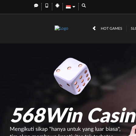
HOT GAMES
SL
568Win Casin
Mengikuti sikap "hanya untuk yang luar biasa",