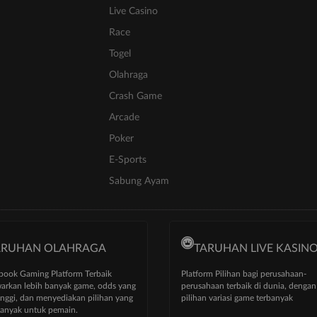
Live Casino
Race
Togel
Olahraga
Crash Game
Arcade
Poker
E-Sports
Sabung Ayam
ARUHAN OLAHRAGA
TARUHAN LIVE KASIN
book Gaming Platform Terbaik
Platform Pilihan bagi perusahaan-
rkan lebih banyak game, odds yang
perusahaan terbaik di dunia, dengan
tinggi, dan menyediakan pilihan yang
pilihan variasi game terbanyak
banyak untuk pemain.