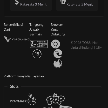
Rata-rata 3 Menit
Rata-rata 5 Menit
Bersertifikasi
Tanggung
Browser
Dari
Jawab
Yang
Bermain
Didukung
©2026 TO88. Hak
cipta dilindungi | 18+
Platform Penyedia Layanan
Slots