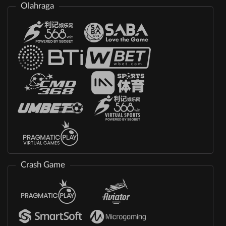
Olahraga
Crash Game