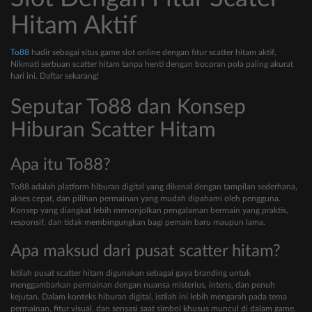
Hitam Aktif
To88
hadir sebagai situs game slot online dengan fitur scatter hitam aktif,
Nikmati serbuan scatter hitam tanpa henti dengan bocoran pola paling akurat
hari ini. Daftar sekarang!
Seputar To88 dan Konsep
Hiburan Scatter Hitam
Apa itu To88?
To88 adalah platform hiburan digital yang dikenal dengan tampilan sederhana,
akses cepat, dan pilihan permainan yang mudah dipahami oleh pengguna.
Konsep yang diangkat lebih menonjolkan pengalaman bermain yang praktis,
responsif, dan tidak membingungkan bagi pemain baru maupun lama.
Apa maksud dari pusat scatter hitam?
Istilah pusat scatter hitam digunakan sebagai gaya branding untuk
menggambarkan permainan dengan nuansa misterius, intens, dan penuh
kejutan. Dalam konteks hiburan digital, istilah ini lebih mengarah pada tema
permainan, fitur visual, dan sensasi saat simbol khusus muncul di dalam game.