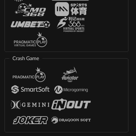
Crash Game