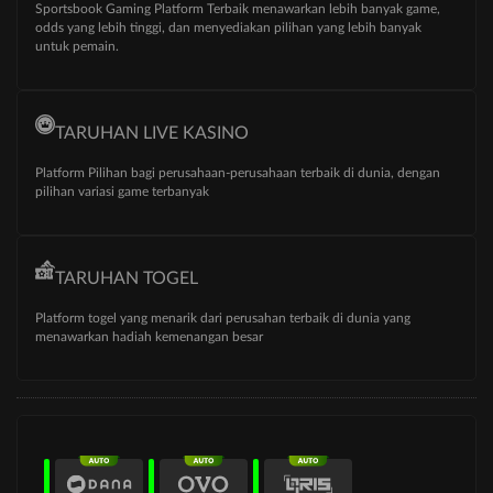
Sportsbook Gaming Platform Terbaik menawarkan lebih banyak game,
odds yang lebih tinggi, dan menyediakan pilihan yang lebih banyak
untuk pemain.
TARUHAN LIVE KASINO
Platform Pilihan bagi perusahaan-perusahaan terbaik di dunia, dengan
pilihan variasi game terbanyak
TARUHAN TOGEL
Platform togel yang menarik dari perusahan terbaik di dunia yang
menawarkan hadiah kemenangan besar