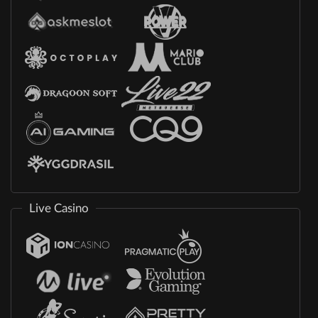
Live Casino