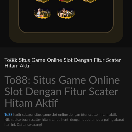
i
i
To88: Situs Game Online Slot Dengan Fitur Scater
Hitam Aktif
To88: Situs Game Online
Slot Dengan Fitur Scater
Hitam Aktif
To88
hadir sebagai situs game slot online dengan fitur scatter hitam aktif,
Nikmati serbuan scatter hitam tanpa henti dengan bocoran pola paling akurat
hari ini. Daftar sekarang!