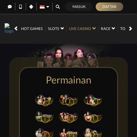
MASUK
DAFTAR
HOT GAMES
SLOTS
LIVE CASINO
RACE
TOGEL
Permainan
i
i
i
i
i
i
i
i
i