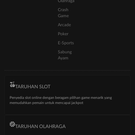
Olahraga
Crash
Game
Arcade
Poker
E-Sports
Sabung
Ayam
TARUHAN SLOT
Penyedia slot online dengan beragam pilihan game menarik yang
memudahkan pemain untuk mencapai jackpot
TARUHAN OLAHRAGA