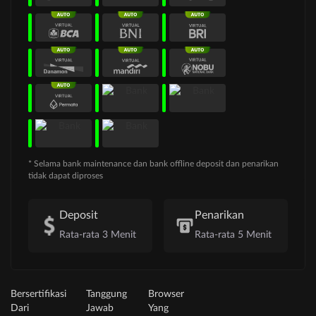
* Selama bank maintenance dan bank offline deposit dan penarikan
tidak dapat diproses
Deposit
Penarikan
Rata-rata 3 Menit
Rata-rata 5 Menit
Bersertifikasi
Tanggung
Browser
Dari
Jawab
Yang