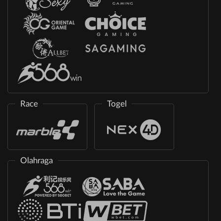
Race
Togel
Olahraga