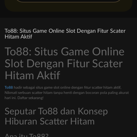
To88: Situs Game Online Slot Dengan Fitur Scater
Hitam Aktif
To88: Situs Game Online
Slot Dengan Fitur Scater
Hitam Aktif
To88
hadir sebagai situs game slot online dengan fitur scatter hitam aktif,
Nikmati serbuan scatter hitam tanpa henti dengan bocoran pola paling akurat
hari ini. Daftar sekarang!
Seputar To88 dan Konsep
Hiburan Scatter Hitam
Apa itu To88?