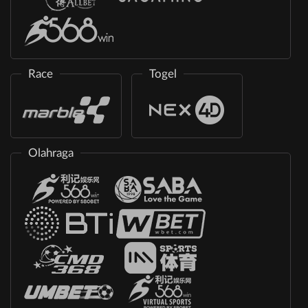
Race
Togel
Olahraga