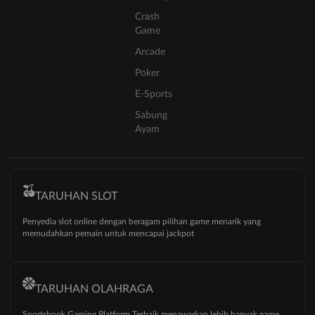
Crash
Game
Arcade
Poker
E-Sports
Sabung
Ayam
TARUHAN SLOT
Penyedia slot online dengan beragam pilihan game menarik yang
memudahkan pemain untuk mencapai jackpot
TARUHAN OLAHRAGA
Sportsbook Gaming Platform Terbaik menawarkan lebih banyak game,