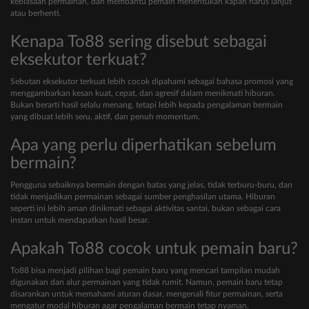
kebiasaan permainan, dan membantu pemain menentukan kapan harus lanjut
atau berhenti.
Kenapa To88 sering disebut sebagai
eksekutor terkuat?
Sebutan eksekutor terkuat lebih cocok dipahami sebagai bahasa promosi yang
menggambarkan kesan kuat, cepat, dan agresif dalam menikmati hiburan.
Bukan berarti hasil selalu menang, tetapi lebih kepada pengalaman bermain
yang dibuat lebih seru, aktif, dan penuh momentum.
Apa yang perlu diperhatikan sebelum
bermain?
Pengguna sebaiknya bermain dengan batas yang jelas, tidak terburu-buru, dan
tidak menjadikan permainan sebagai sumber penghasilan utama. Hiburan
seperti ini lebih aman dinikmati sebagai aktivitas santai, bukan sebagai cara
instan untuk mendapatkan hasil besar.
Apakah To88 cocok untuk pemain baru?
To88 bisa menjadi pilihan bagi pemain baru yang mencari tampilan mudah
digunakan dan alur permainan yang tidak rumit. Namun, pemain baru tetap
disarankan untuk memahami aturan dasar, mengenali fitur permainan, serta
mengatur modal hiburan agar pengalaman bermain tetap nyaman.