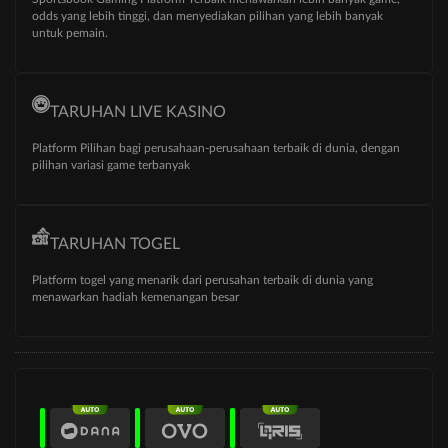
odds yang lebih tinggi, dan menyediakan pilihan yang lebih banyak
untuk pemain.
TARUHAN LIVE KASINO
Platform Pilihan bagi perusahaan-perusahaan terbaik di dunia, dengan
pilihan variasi game terbanyak
TARUHAN TOGEL
Platform togel yang menarik dari perusahan terbaik di dunia yang
menawarkan hadiah kemenangan besar