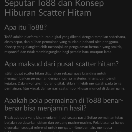
Seputar To88 dan Konsep
Hiburan Scatter Hitam
Apa itu To88?
To88 adalah platform hiburan digital yang dikenal dengan tampilan sederhana,
akses cepat, dan pilihan permainan yang mudah dipahami oleh pengguna.
Konsep yang diangkat lebih menonjolkan pengalaman bermain yang praktis,
responsif, dan tidak membingungkan bagi pemain baru maupun lama.
Apa maksud dari pusat scatter hitam?
Istilah pusat scatter hitam digunakan sebagai gaya branding untuk
menggambarkan permainan dengan nuansa misterius, intens, dan penuh
kejutan. Dalam konteks hiburan digital, istilah ini lebih mengarah pada tema
permainan, fitur visual, dan sensasi saat simbol khusus muncul di dalam game.
Apakah pola permainan di To88 benar-
benar bisa menjamin hasil?
Tidak ada pola yang bisa menjamin hasil secara pasti. Setiap permainan tetap
berjalan berdasarkan sistem dan peluang masing-masing. Pola biasanya hanya
digunakan sebagai referensi untuk mengatur ritme bermain, membaca