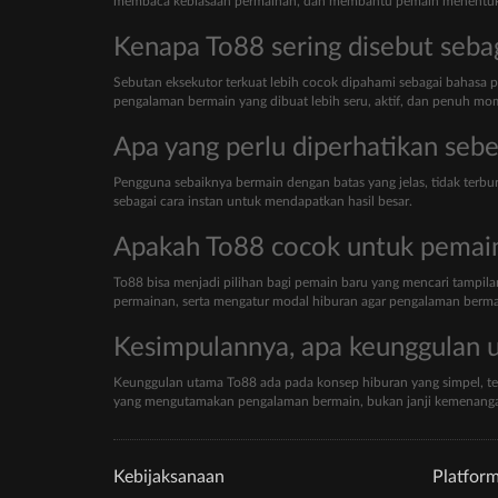
membaca kebiasaan permainan, dan membantu pemain menentukan
Kenapa To88 sering disebut seba
Sebutan eksekutor terkuat lebih cocok dipahami sebagai bahasa p
pengalaman bermain yang dibuat lebih seru, aktif, dan penuh m
Apa yang perlu diperhatikan seb
Pengguna sebaiknya bermain dengan batas yang jelas, tidak terbur
sebagai cara instan untuk mendapatkan hasil besar.
Apakah To88 cocok untuk pemai
To88 bisa menjadi pilihan bagi pemain baru yang mencari tampil
permainan, serta mengatur modal hiburan agar pengalaman berma
Kesimpulannya, apa keunggulan 
Keunggulan utama To88 ada pada konsep hiburan yang simpel, tem
yang mengutamakan pengalaman bermain, bukan janji kemenanga
Kebijaksanaan
Platfor