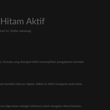
 Hitam Aktif
ari ini. Daftar sekarang!
una. Konsep yang diangkat lebih menonjolkan pengalaman bermain
 konteks hiburan digital, istilah ini lebih mengarah pada tema
anya digunakan sebagai referensi untuk mengatur ritme bermain,