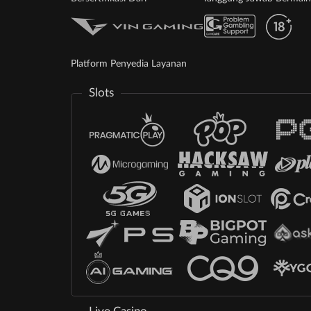
Platform Penyedia Layanan
Slots