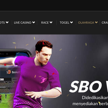
OTS
LIVE CASINO
RACE
TOGEL
OLAHRAGA
CRA
SBO V
Didedikasikan
menyediakan berb