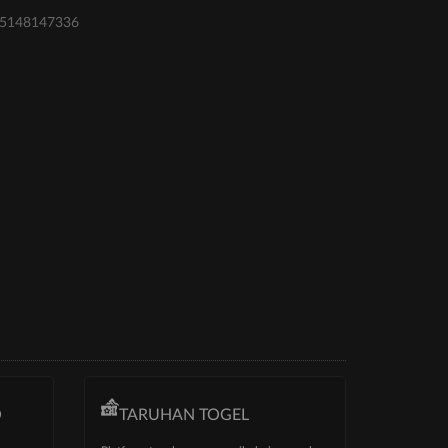
5148147336
O
TARUHAN TOGEL