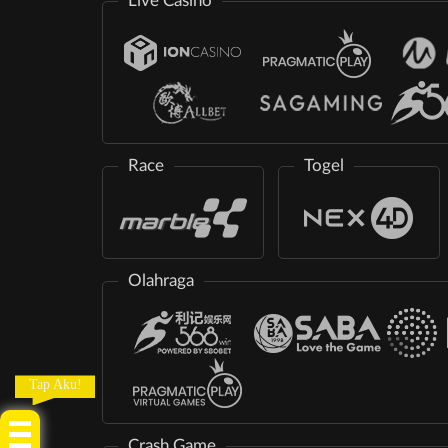
Live Casino
Race
Togel
Olahraga
Tap Aku!
Crash Game