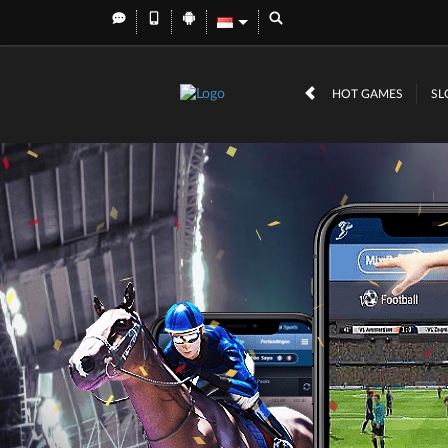
HOT GAMES
SL