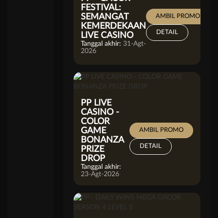
FESTIVAL:
SEMANGAT
AMBIL PROMO
KEMERDEKAAN
DETAIL
LIVE CASINO
Tanggal akhir:
31-Agt-
2026
PP LIVE
CASINO -
COLOR
GAME
AMBIL PROMO
BONANZA
DETAIL
PRIZE
DROP
Tanggal akhir:
23-Agt-2026