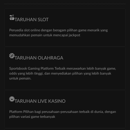
TARUHAN SLOT
Penyedia slot online dengan beragam pilihan game menarik yang
memudahkan pemain untuk mencapai jackpot
TARUHAN OLAHRAGA
Sportsbook Gaming Platform Terbaik menawarkan lebih banyak game,
odds yang lebih tinggi, dan menyediakan pilihan yang lebih banyak
untuk pemain.
TARUHAN LIVE KASINO
Platform Pilihan bagi perusahaan-perusahaan terbaik di dunia, dengan
pilihan variasi game terbanyak