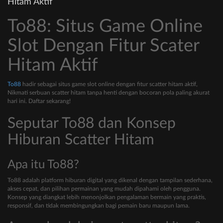
Hitam Aktif
To88: Situs Game Online
Slot Dengan Fitur Scater
Hitam Aktif
To88
hadir sebagai situs game slot online dengan fitur scatter hitam aktif,
Nikmati serbuan scatter hitam tanpa henti dengan bocoran pola paling akurat
hari ini. Daftar sekarang!
Seputar To88 dan Konsep
Hiburan Scatter Hitam
Apa itu To88?
To88 adalah platform hiburan digital yang dikenal dengan tampilan sederhana,
akses cepat, dan pilihan permainan yang mudah dipahami oleh pengguna.
Konsep yang diangkat lebih menonjolkan pengalaman bermain yang praktis,
responsif, dan tidak membingungkan bagi pemain baru maupun lama.