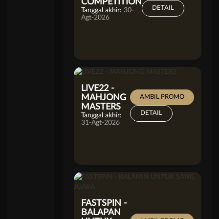
COMPETITION
DETAIL
Tanggal akhir:
30-
Agt-2026
LIVE22 -
MAHJONG
AMBIL PROMO
MASTERS
DETAIL
Tanggal akhir:
31-Agt-2026
FASTSPIN -
BALAPAN