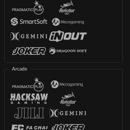
Arcade