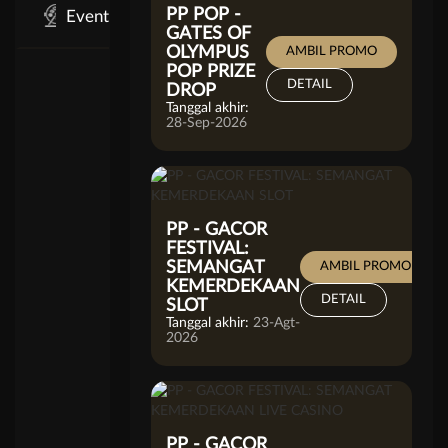
PP POP -
Event
GATES OF
OLYMPUS
AMBIL PROMO
POP PRIZE
DETAIL
DROP
Tanggal akhir:
28-Sep-2026
PP - GACOR
FESTIVAL:
SEMANGAT
AMBIL PROMO
KEMERDEKAAN
DETAIL
SLOT
Tanggal akhir:
23-Agt-
2026
PP - GACOR